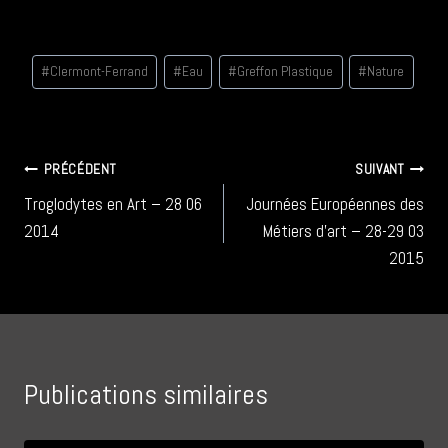
Étiquettes
#
Clermont-Ferrand
#
Eau
#
Greffon Plastique
#
Nature
de
la
publication :
Navigation
PRÉCÉDENT
SUIVANT
Troglodytes en Art – 28 06
Journées Européennes des
de
2014
Métiers d’art – 28-29 03
l’article
2015
Publications similaires