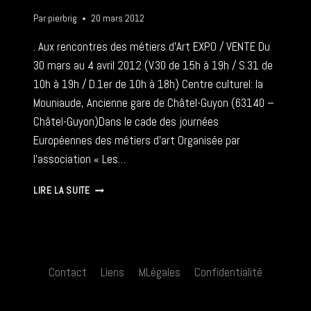
Par
pierbrig
20 mars 2012
. Aux rencontres des métiers d’Art EXPO / VENTE Du
30 mars au 4 avril 2012 (V.30 de 15h à 19h / S.31 de
10h à 19h / D.1er de 10h à 18h) Centre culturel: la
Mouniaude, Ancienne gare de Châtel-Guyon (63140 –
Châtel-Guyon)Dans le cade des journées
Européennes des métiers d’art Organisée par
l’association « Les…
AUX
LIRE LA SUITE
RENCONTRES
DES
MÉTIERS
D’ART
–
Contact
Liens
MLégales
Confidentialité
30
03-
04