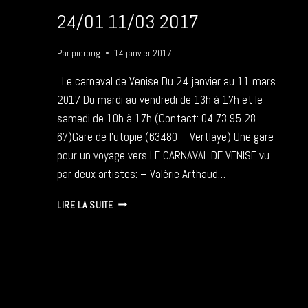
24/01 11/03 2017
Par
pierbrig
14 janvier 2017
. Le carnaval de Venise Du 24 janvier au 11 mars
2017 Du mardi au vendredi de 13h à 17h et le
samedi de 10h à 17h (Contact: 04 73 95 28
67)Gare de l’utopie (63480 – Vertlaye) Une gare
pour un voyage vers LE CARNAVAL DE VENISE vu
par deux artistes: – Valérie Arthaud…
LE
LIRE LA SUITE
CARNAVAL
DE
VENISE
–
24/01
11/03
2017