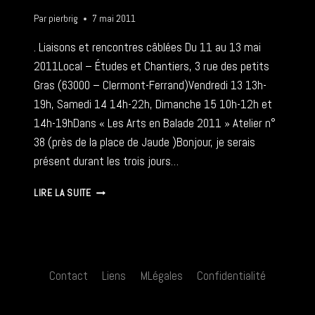
Par
pierbrig
7 mai 2011
. Liaisons et rencontres câblées Du 11 au 13 mai
2011Local – Études et Chantiers, 3 rue des petits
Gras (63000 – Clermont-Ferrand)Vendredi 13 13h-
19h, Samedi 14 14h-22h, Dimanche 15 10h-12h et
14h-19hDans « Les Arts en Balade 2011 » Atelier n°
38 (près de la place de Jaude )Bonjour, je serais
présent durant les trois jours…
LIAISONS
LIRE LA SUITE
ET
RENCONTRES
CÂBLÉES
–
11-
Contact
Liens
MLégales
Confidentialité
13
05
2011