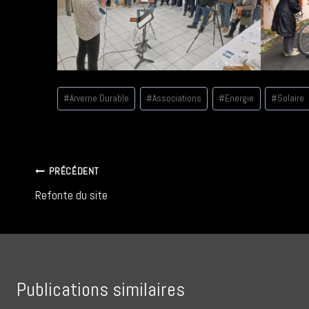
Étiquettes
#
Arverne Durable
#
Associations
#
Energie
#
Solaire
de
la
publication :
Navigation
PRÉCÉDENT
Refonte du site
de
l’article
Publications similaires