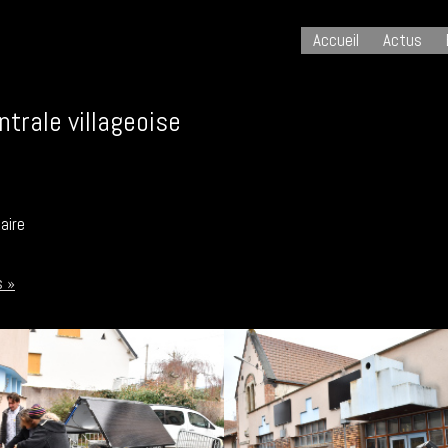
Accueil
Actus
trale villageoise
aire
s »