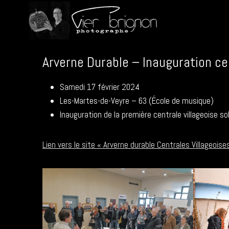
Aller
au
.
contenu
Arverne Durable – Inauguration cen
Samedi 17 février 2024
Les-Martes-de-Veyre – 63 (École de musique)
Inauguration de la première centrale villageoise sol
Lien vers le site « Arverne durable Centrales Villageoise