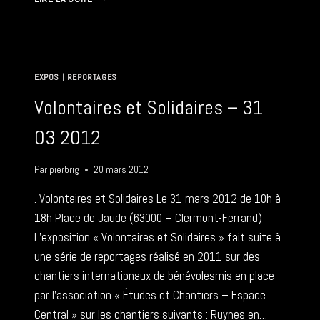
PAYS
DE
LÉOPOLD
(SÉNÉGAL)
–
EXPOS
|
REPORTAGES
13
05
Volontaires et Solidaires – 31
2012
03 2012
Par
pierbrig
20 mars 2012
. Volontaires et Solidaires Le 31 mars 2012 de 10h à
18h Place de Jaude (63000 – Clermont-Ferrand)
L’exposition « Volontaires et Solidaires » fait suite à
une série de reportages réalisé en 2011 sur des
chantiers internationaux de bénévolesmis en place
par l’association « Études et Chantiers – Espace
Central » sur les chantiers suivants : Ruynes en…