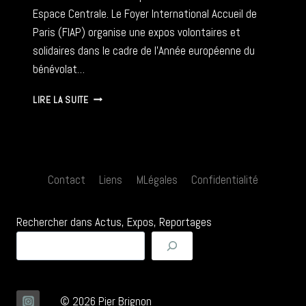
Espace Centrale. Le Foyer International Accueil de
Paris (FIAP) organise une expos volontaires et
solidaires dans le cadre de l’Année européenne du
bénévolat…
ENGAGÉS
LIRE LA SUITE
VOLONTAIRES
ET
SOLIDAIRES
–
07
Contact
Liens
MLégales
Confidentialité
09
AU
19
Rechercher dans Actus, Expos, Reportages
11
2011
© 2026 Pier Brignon