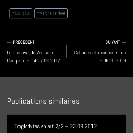
Étiquettes
#
Courgoul
#
Marché de Noël
de
la
publication :
Navigation
PRÉCÉDENT
SUIVANT
Le Carnaval de Venise à
Cabanes et maisonnettes
de
Courpière – 14-17 09 2017
– 06 10 2019
l’article
Publications similaires
Troglodytes en art 2/2 – 23 09 2012