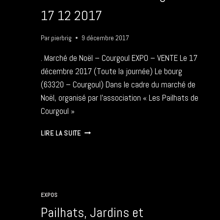
17 12 2017
Par
pierbrig
9 décembre 2017
. Marché de Noël – Courgoul EXPO – VENTE Le 17
décembre 2017 (Toute la journée) Le bourg
(63320 – Courgoul) Dans le cadre du marché de
Noël, organisé par l’association « Les Pailhats de
Courgoul »
MARCHÉ
LIRE LA SUITE
DE
NOËL
–
COURGOUL
–
17
EXPOS
12
Pailhats, Jardins et
2017