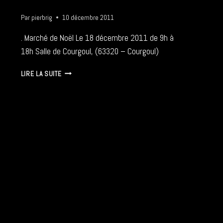
Par
pierbrig
10 décembre 2011
. Marché de Noël Le 18 décembre 2011 de 9h à
18h Salle de Courgoul, (63320 – Courgoul)
MARCHÉ
LIRE LA SUITE
DE
NOËL
–
18
12
2011