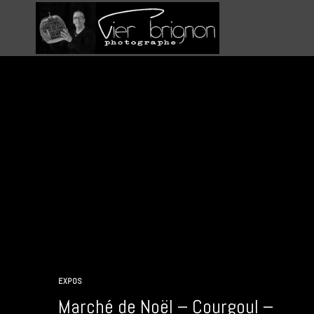
Aller
au
contenu
EXPOS
Marché de Noël – Courgoul –