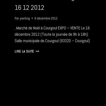
16 12 2012
Par
pierbrig
6 décembre 2012
. Marché de Noël à Courgoul EXPO – VENTE Le 16
décembre 2012 (Toute la journée de 9h à 18h)
Salle municipale de Courgoul (63320 – Courgoul)
MARCHÉ
LIRE LA SUITE
DE
NOËL
À
COURGOUL
–
16
12
2012