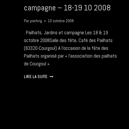
campagne – 18-19 10 2008
Par
pierbrig
10 octobre 2008
. Pailhats, Jardins et campagne Les 18 & 19
octobre 2008Salle des fête, Café des Pailhats
(63320-Courgoul) A l’occasion de la fête des
Pailhats organisé par « l’association des pailhats
de Courgoul ».
PAILHATS,
LIRE LA SUITE
JARDINS
ET
CAMPAGNE
–
18-
19
10
2008