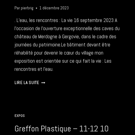
Par
pierbrig
1 décembre 2023
. L’eau, les rencontres : La vie 16 septembre 2023 A
l’occasion de l’ouverture exceptionnelle des caves du
château de Merdogne à Gergovie, dans le cadre des
journées du patrimoine.Le bâtiment devant être
réhabilité pour devenir le cœur du village mon
exposition est orientée sur ce qui fait la vie : Les
rencontres et l’eau.
L’EAU,
LIRE LA SUITE
LES
RENCONTRES
:
LA
VIE
EXPOS
–
16
Greffon Plastique – 11-12 10
09