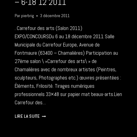
– 6-18 12 2011
Par
pierbrig
3 décembre 2011
. Carrefour des arts (Salon 2011)
EXPO/CONCOURSDu 6 au 18 décembre 2011 Salle
Municipale du Carrefour Europe, Avenue de
Fontmaure (63400 – Chamalières) Participation au
27ème salon \ »Carrefour des arts\ » de
Chamalières avec de nombreux artistes (Peintres,
sculpteurs, Photographes etc.) œuvres présentées :
Éléments, Frilosité. Tirages numériques
professionnels 33×48 sur papier mat beaux-arts.Lien
Carrefour des…
CARREFOUR
LIRE LA SUITE
DES
ARTS
(SALON