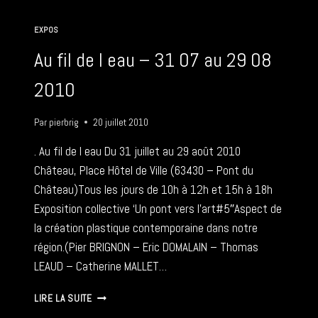
2011)
–
EXPOS
6-
18
Au fil de l eau – 31 07 au 29 08
12
2011
2010
Par
pierbrig
20 juillet 2010
. Au fil de l eau Du 31 juillet au 29 août 2010
Château, Place Hôtel de Ville (63430 – Pont du
Château)Tous les jours de 10h à 12h et 15h à 18h
Exposition collective ‘Un pont vers l’art#5″Aspect de
la création plastique contemporaine dans notre
région.(Pier BRIGNON – Eric DOMALAIN – Thomas
LEAUD – Catherine MALLET…
AU
LIRE LA SUITE
FIL