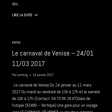
des…
LE
LIRE LA SUITE
CARNAVAL
DE
VENISE
À
COURPIÈRE
EXPOS
–
14-
Le carnaval de Venise – 24/01
17
09
11/03 2017
2017
Par
pierbrig
14 janvier 2017
. Le carnaval de Venise Du 24 janvier au 11 mars
2017 Du mardi au vendredi de 13h à 17h et le samedi
de 10h à 17h (Contact: 04 73 95 28 67)Gare de
l’utopie (63480 – Vertlaye) Une gare pour un voyage