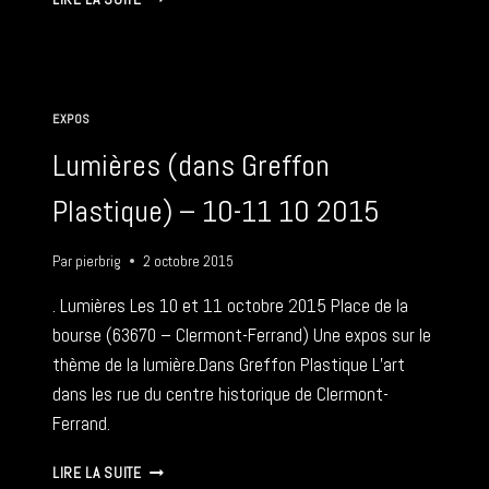
–
TRAVAUX
ETC
–
PORTRAITS
EXPOS
STUDIO
–
Lumières (dans Greffon
2-
3
Plastique) – 10-11 10 2015
04
2016
Par
pierbrig
2 octobre 2015
. Lumières Les 10 et 11 octobre 2015 Place de la
bourse (63670 – Clermont-Ferrand) Une expos sur le
thème de la lumière.Dans Greffon Plastique L’art
dans les rue du centre historique de Clermont-
Ferrand.
LUMIÈRES
LIRE LA SUITE