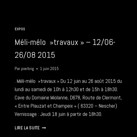
(DANS
GREFFON
PLASTIQUE)
–
10-
EXPOS
11
10
Méli-mélo »travaux » – 12/06-
2015
26/08 2015
Par
pierbrig
1 juin 2015
. Méli-mélo »travaux » Du 12 juin au 26 août 2015 du
lundi au samedi de 10h à 12h30 et de 15h à 18h30.
Cave du Domaine Miolanne, D678, Route de Clermont,
« Entre Plauzat et Champeix » ( 63320 – Nescher)
Vernissage : Jeudi 18 juin à partir de 18h30.
MÉLI-
LIRE LA SUITE
MÉLO