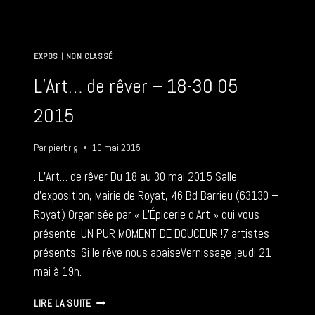
»TRAVAUX »
–
12/06-
26/08
EXPOS
|
NON CLASSÉ
2015
L’Art… de rêver – 18-30 05
2015
Par
pierbrig
10 mai 2015
. L’Art… de rêver Du 18 au 30 mai 2015 Salle
d’exposition, Mairie de Royat, 46 Bd Barrieu (63130 –
Royat) Organisée par « L’Épicerie d’Art » qui vous
présente: UN PUR MOMENT DE DOUCEUR !7 artistes
présents. Si le rêve nous apaiseVernissage jeudi 21
mai à 19h.
L’ART…
LIRE LA SUITE
DE