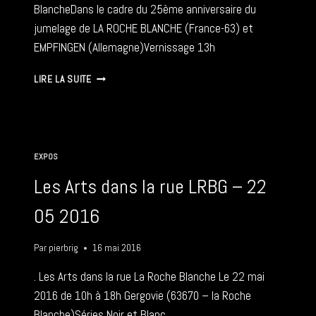
BlancheDans le cadre du 25ème anniversaire du
jumelage de LA ROCHE BLANCHE (France-63) et
EMPFINGEN (Allemagne)Vernissage 13h
REGARDS
LIRE LA SUITE
CROISÉS
ENTRE
DEUX
VILLAGES
–
EXPOS
1
10
Les Arts dans la rue LRBG – 22
2016
05 2016
Par
pierbrig
16 mai 2016
. Les Arts dans la rue La Roche Blanche Le 22 mai
2016 de 10h à 18h Gergovie (63670 – la Roche
Blanche)Séries Noir et Blanc