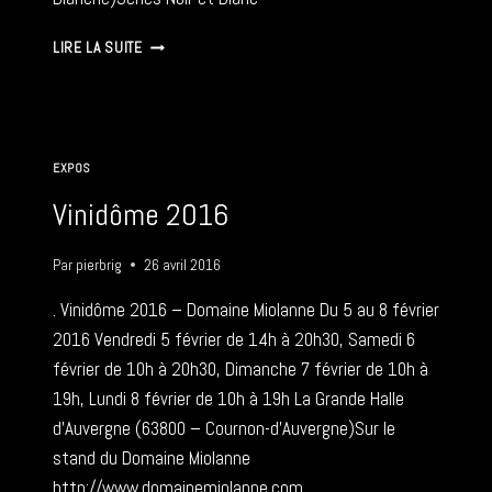
LES
LIRE LA SUITE
ARTS
DANS
LA
RUE
LRBG
EXPOS
–
22
Vinidôme 2016
05
2016
Par
pierbrig
26 avril 2016
. Vinidôme 2016 – Domaine Miolanne Du 5 au 8 février
2016 Vendredi 5 février de 14h à 20h30, Samedi 6
février de 10h à 20h30, Dimanche 7 février de 10h à
19h, Lundi 8 février de 10h à 19h La Grande Halle
d’Auvergne (63800 – Cournon-d’Auvergne)Sur le
stand du Domaine Miolanne
http://www.domainemiolanne.com