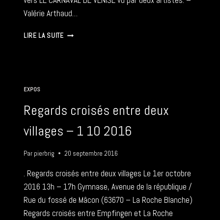
vers LE CARNAVAL DE VENISE vu par deux artistes: –
Valérie Arthaud…
LE
LIRE LA SUITE
CARNAVAL
DE
VENISE
–
24/01
EXPOS
11/03
2017
Regards croisés entre deux
villages – 1 10 2016
Par
pierbrig
20 septembre 2016
. Regards croisés entre deux villages Le 1er octobre
2016 13h – 17h Gymnase, Avenue de la république /
Rue du fossé de Mâcon (63670 – La Roche Blanche)
Regards croisés entre Empfingen et La Roche