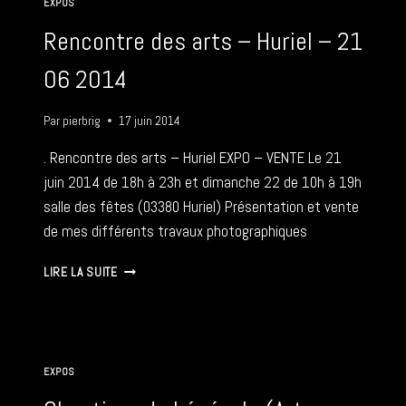
EXPOS
2014
Rencontre des arts – Huriel – 21
06 2014
Par
pierbrig
17 juin 2014
. Rencontre des arts – Huriel EXPO – VENTE Le 21
juin 2014 de 18h à 23h et dimanche 22 de 10h à 19h
salle des fêtes (03380 Huriel) Présentation et vente
de mes différents travaux photographiques
RENCONTRE
LIRE LA SUITE
DES
ARTS
–
HURIEL
–
EXPOS
21
06