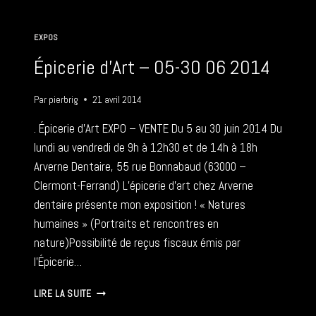
ARTS
EN
BALADE
EXPOS
–
09-
Épicerie d’Art – 05-30 06 2014
11
05
Par
pierbrig
21 avril 2014
2014
. Épicerie d’Art EXPO – VENTE Du 5 au 30 juin 2014 Du
lundi au vendredi de 9h à 12h30 et de 14h à 18h
Arverne Dentaire, 55 rue Bonnabaud (63000 –
Clermont-Ferrand) L’épicerie d’art chez Arverne
dentaire présente mon exposition ! « Natures
humaines » (Portraits et rencontres en
nature)Possibilité de reçus fiscaux émis par
l’Épicerie…
ÉPICERIE
LIRE LA SUITE
D’ART