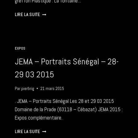
greffon Plastique : La fontaine…
LES
LIRE LA SUITE
ARTS
DANS
LA
RUE
–
EXPOS
17
05
JEMA – Portraits Sénégal – 28-
2015
29 03 2015
Par
pierbrig
21 mars 2015
. JEMA – Portraits Sénégal Les 28 et 29 03 2015
Domaine de la Prade (63118 – Cébazat) JEMA 2015 :
Expos complémentaire.
JEMA
LIRE LA SUITE
–