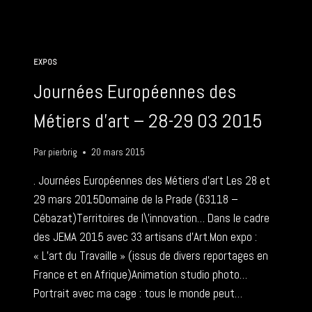
PORTRAITS
SÉNÉGAL
–
28-
EXPOS
29
03
Journées Européennes des
2015
Métiers d’art – 28-29 03 2015
Par
pierbrig
20 mars 2015
. Journées Européennes des Métiers d’art Les 28 et
29 mars 2015Domaine de la Prade (63118 –
Cébazat)Territoires de l\’innovation… Dans le cadre
des JEMA 2015 avec 33 artisans d’Art.Mon expo :
« L’art du Travaille » (issus de divers reportages en
France et en Afrique)Animation studio photo…
Portrait avec ma cage : tous le monde peut…