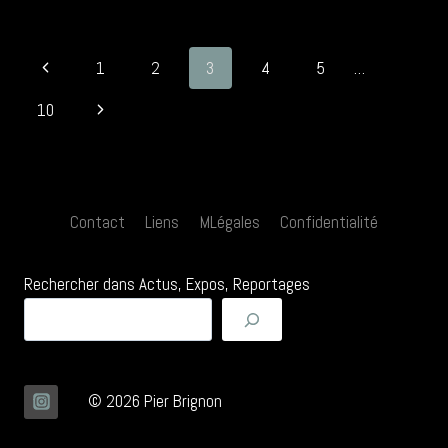
–
05-
30
Navigation
Page
1
2
3
4
5
…
06
2014
de
précédente
Page
10
page
suivante
Contact
Liens
MLégales
Confidentialité
Rechercher dans Actus, Expos, Reportages
© 2026 Pier Brignon