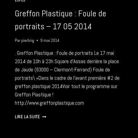
EXPOS
RUE)
18
Greffon Plastique : Foule de
05
2014
portraits – 17 05 2014
Par
pierbrig
9 mai 2014
. Greffon Plastique : Foule de portraits Le 17 mai
2014 de 10h à 23h Square d’Assas derrière la place
de Jaude (63000 – Clermont-Ferrand) Foule de
portraits\ »Dans le cadre de l’avant première #2 de
greffon plastique 2014Voir tout le programme sur
Greffon Plastique !
http://www.greffonplastique.com
GREFFON
LIRE LA SUITE
PLASTIQUE
:
FOULE