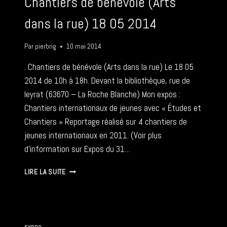
Chantiers de bénévole (Arts
2014
dans la rue) 18 05 2014
Par
pierbrig
10 mai 2014
. Chantiers de bénévole (Arts dans la rue) Le 18 05
2014 de 10h à 18h. Devant la bibliothèque, rue de
leyrat (63670 – La Roche Blanche) Mon expos :
Chantiers internationaux de jeunes avec « Études et
Chantiers » Reportage réalisé sur 4 chantiers de
jeunes internationaux en 2011. (Voir plus
d’information sur Expos du 31…
CHANTIERS
LIRE LA SUITE
DE
BÉNÉVOLE
(ARTS
DANS
LA