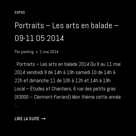
DE
PORTRAITS
EXPOS
–
17
Portraits – Les arts en balade –
05
2014
09-11 05 2014
Par
pierbrig
1 mai 2014
. Portraits – Les arts en balade 2014 Du 9 au 11 mai
2014 vendredi 9 de 14h à 19h samedi 10 de 14h à
22h et dimanche 11 de 10h à 12h et 14h à 19h
Local – Études et Chantiers, 6 rue des petits gras
(63000 – Clermont-Ferrand) Mon thème cette année
:…
PORTRAITS
LIRE LA SUITE
–
LES