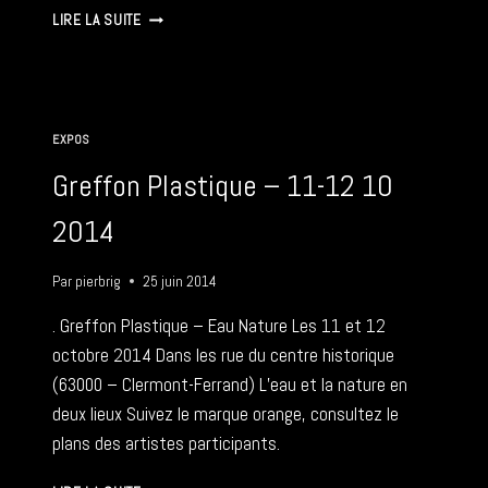
JOURNÉES
LIRE LA SUITE
EUROPÉENNES
DES
MÉTIERS
D’ART
–
EXPOS
28-
29
Greffon Plastique – 11-12 10
03
2015
2014
Par
pierbrig
25 juin 2014
. Greffon Plastique – Eau Nature Les 11 et 12
octobre 2014 Dans les rue du centre historique
(63000 – Clermont-Ferrand) L’eau et la nature en
deux lieux Suivez le marque orange, consultez le
plans des artistes participants.
GREFFON