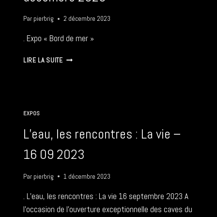
Par
pierbrig
2 décembre 2023
. Expo « Bord de mer »
EXPO
LIRE LA SUITE
« BORD
DE
MER »
–
10
EXPOS
DÉCEMBRE
2023
L’eau, les rencontres : La vie –
16 09 2023
Par
pierbrig
1 décembre 2023
. L’eau, les rencontres : La vie 16 septembre 2023 A
l’occasion de l’ouverture exceptionnelle des caves du