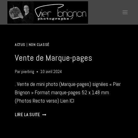
Aller
au
contenu
ACTUS
|
NON CLASSÉ
Vente de Marque-pages
Par
pierbrig
10 avril 2024
. Vente de mini photo (Marque-pages) signées « Pier
Brignon » Format marque-pages 52 x 148 mm
(Photos Recto verso) Lien ICI
VENTE
LIRE LA SUITE
DE
MARQUE-
PAGES