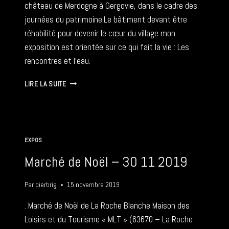
château de Merdogne à Gergovie, dans le cadre des
journées du patrimoine.Le bâtiment devant être
réhabilité pour devenir le cœur du village mon
exposition est orientée sur ce qui fait la vie : Les
rencontres et l’eau.
L’EAU,
LIRE LA SUITE
LES
RENCONTRES
:
LA
VIE
EXPOS
–
16
Marché de Noël – 30 11 2019
09
2023
Par
pierbrig
15 novembre 2019
. Marché de Noël de La Roche Blanche Maison des
Loisirs et du Tourisme « MLT » (63670 – La Roche